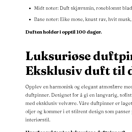
Midt noter: Duft skjærsmin, roseblomst blad
Base noter: Eike mose, knust rav, hvit musk, 
Duften holder i opptil 100 dager.
Luksuriøse duftpi
Eksklusiv duft til 
Opplev en harmonisk og elegant atmosfære me
duftpinner. Designet for å gi en langvarig, sofis
med eksklusiv velvære. Våre duftpinner er lage
oljer og kommer i et stilrent design som passer 
Kontakt oss
Våre pr
interiørstil.