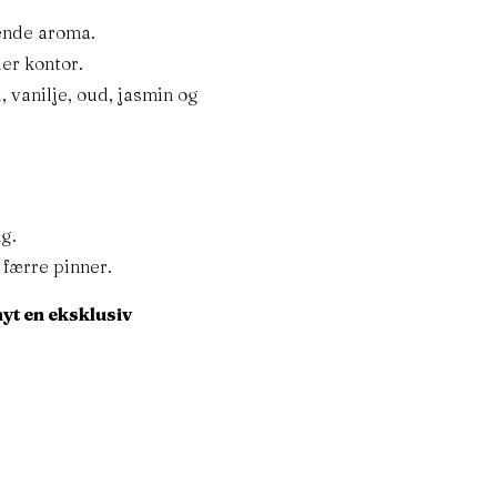
ende aroma.
Personvern
ler kontor.
r
Vilkår og betingelser
 vanilje, oud, jasmin og
bil
Kontakt oss
:
Blogg
ng.
r færre pinner.
emba.no
nyt en eksklusiv