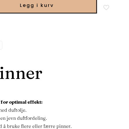
Legg i kurv
inner
for optimal effekt:
med duftolje.
 en jevn duftfordeling.
d å bruke flere eller færre pinner.