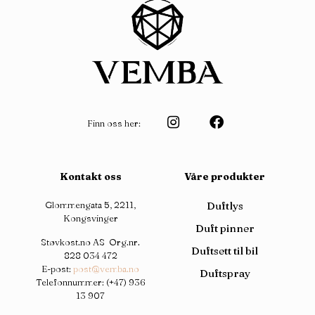
Finn oss her:
Kontakt oss
Våre produkter
Glommengata 5, 2211,
Duftlys
Kongsvinger
Duft pinner
Støvkost.no AS Org.nr.
Duftsett til bil
828 034 472
E-post:
post@vemba.no
Duftspray
Telefonnummer:
(+47) 936
13 907