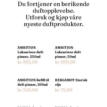
Du fortjener en berikende
duftopplevelse.
Utforsk og kjøp våre
nyeste duftprodukter.
AMBITION
AMBITION
Luksuriøse duft
Luksuriøse duft
pinner, 250ml
pinner, 50ml
kr
893,00
kr
269,00
AMBITION Refill til
BERGAMOT Eterisk
duft pinner, 100ml
olje
kr
349,00
kr
75,00