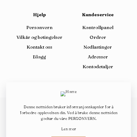
Hjelp
Kundeservice
Personvern
Kontrollpanel
Vilkår og betingelser
Ordrer
Kontakt oss
Nedlastinger
Blogg
Adresser
Kontodetaljer
Denne nettsiden bruker informasjonskapsler for å
forbedre opplevelsen din. Ved å bruke denne nettsiden
© 2026 Design By
Ovanap
| All Rights Reserved | Vemba.no
godtar du våre
PERSONVERN
.
Les mer