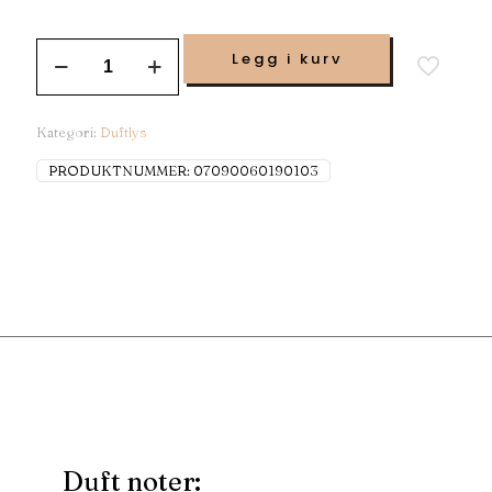
Legg i kurv
Kategori:
Duftlys
PRODUKTNUMMER:
07090060190103
Duft noter: