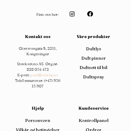
Finn oss her:
Kontakt oss
Våre produkter
Glommengata 5, 2211,
Duftlys
Kongsvinger
Duft pinner
Støvkost.no AS Org.nr.
Duftsett til bil
828 034 472
E-post:
post@vemba.no
Duftspray
Telefonnummer:
(+47) 936
13 907
Hjelp
Kundeservice
Personvern
Kontrollpanel
Vilkår og betingelser
Ordrer