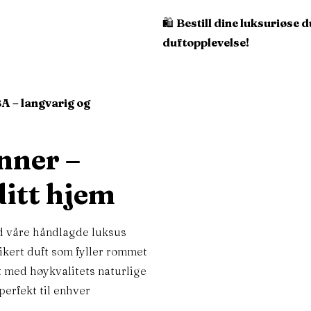
🛍
Bestill dine luksuriøse d
duftopplevelse!
A –
langvarig og
Finn oss her:
nner –
ditt hjem
d våre håndlagde luksus
tikert duft som fyller rommet
t med høykvalitets naturlige
perfekt til enhver
odukter
Hjelp