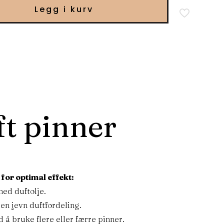
Legg i kurv
t pinner
for optimal effekt:
med duftolje.
 en jevn duftfordeling.
d å bruke flere eller færre pinner.