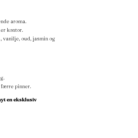
ende aroma.
Personvern
ler kontor.
r
Vilkår og betingelser
 vanilje, oud, jasmin og
bil
Kontakt oss
Blogg
:
ng.
r færre pinner.
emba.no
nyt en eksklusiv