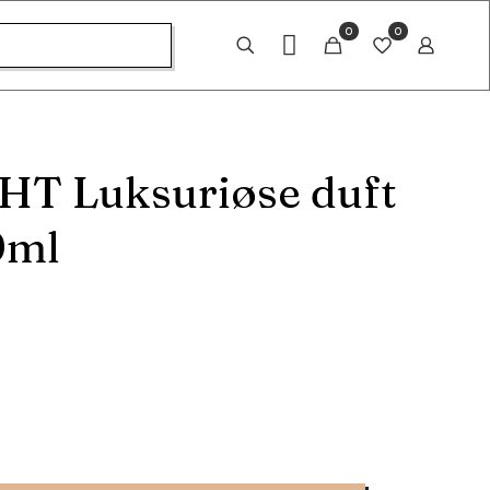
0
0
T Luksuriøse duft
0ml