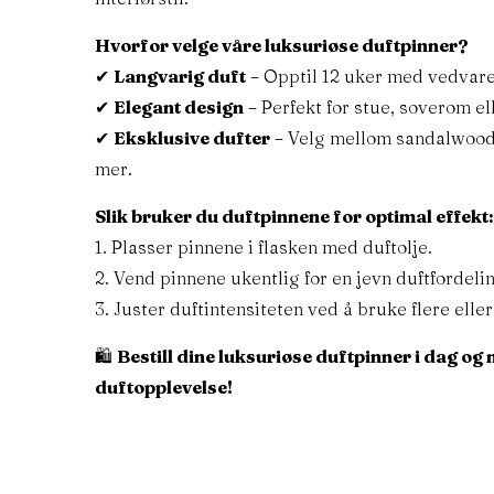
Hvorfor velge våre luksuriøse duftpinner?
Glommengata 5, 2211, Kongsvinger
✔
Langvarig duft
– Opptil 12 uker med vedvar
Duftlys
✔
Elegant design
– Perfekt for stue, soverom el
Støvkost.no AS Org.nr. 828 034 472
Duft pinne
✔
Eksklusive dufter
– Velg mellom sandalwood,
E-post:
post@vemba.no
mer.
Duftsett til 
Telefonnummer:
(+47) 936 13 907
Duftspray
Slik bruker du duftpinnene for optimal effekt
1. Plasser pinnene i flasken med duftolje.
2. Vend pinnene ukentlig for en jevn duftfordeli
3. Juster duftintensiteten ved å bruke flere elle
© 2026 Design By
Ovanap
| All Rights Reserved | V
🛍
Bestill dine luksuriøse duftpinner i dag og 
duftopplevelse!