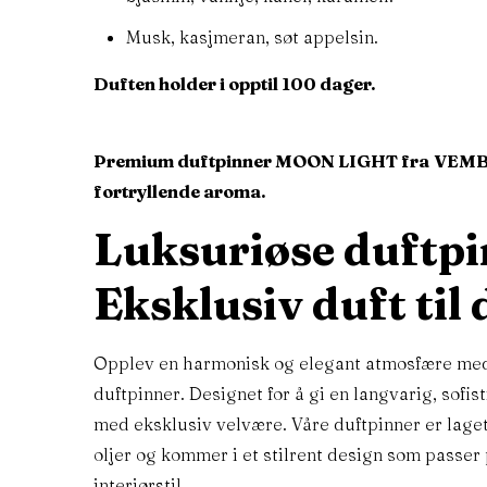
Musk, kasjmeran, søt appelsin.
Duften holder i opptil 100 dager.
Premium duftpinner MOON LIGHT fra
VEMB
fortryllende aroma.
Luksuriøse duftpi
Eksklusiv duft til 
Opplev en harmonisk og elegant atmosfære me
duftpinner. Designet for å gi en langvarig, sofis
med eksklusiv velvære. Våre duftpinner er lage
oljer og kommer i et stilrent design som passer 
Kontakt oss
Våre pr
interiørstil.