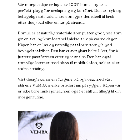
Vår morgenkåpe er laget av 100% bomull og er et
perfekt plagg for avslapning og komfort. Den er myk og
behagelig mot huden, noe som gjør den ideell til bruk
etter dusj/bad eller en tur på stranda.
Bomull er et naturlig materiale som puster godt, noe som
gir en sval og komfortabel følelse selv på varme dager.
Kåpen har en løs og romslig passform som gir god
bevegelsesfrihet. Den har et avtagbart belte i livet, for å
justere passformen etter eget ønske. Den har også
romslige lommer med plass til mobiltelefon, nøkler eller
andre småting.
Vårt design kommer i fargene blå og rosa, med vårt
stilrene VEMBA merke brodert inn på ryggen. Kåpen vår
er ikke bare funksjonell, men også et stilfullt tillegg til din
morgenrutine.