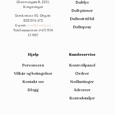
Glommengata 5, 2211,
Duftlys
Kongsvinger
Duft pinner
Støvkost.no AS Org.nr.
Duftsett til bil
828 034 472
E-post:
post@vemba.no
Duftspray
Telefonnummer:
(+47) 936
13 907
Hjelp
Kundeservice
Personvern
Kontrollpanel
Vilkår og betingelser
Ordrer
Kontakt oss
Nedlastinger
Blogg
Adresser
Kontodetaljer