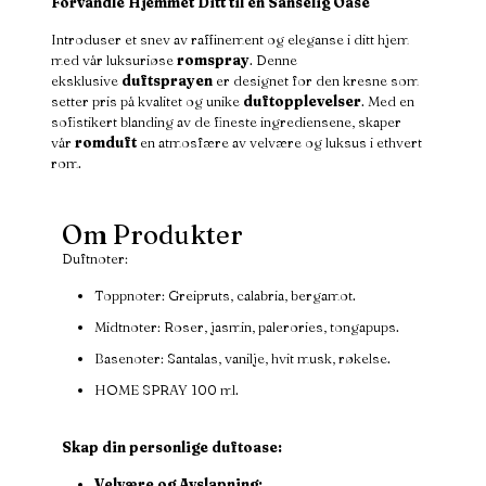
Forvandle Hjemmet Ditt til en Sanselig Oase
Introduser et snev av raffinement og eleganse i ditt hjem
med vår luksuriøse
romspray
. Denne
eksklusive
duftsprayen
er designet for den kresne som
setter pris på kvalitet og unike
duftopplevelser
. Med en
sofistikert blanding av de fineste ingrediensene, skaper
vår
romduft
en atmosfære av velvære og luksus i ethvert
rom.
Om Produkter
Duftnoter:
Toppnoter: Greipruts, calabria, bergamot.
Midtnoter: Roser, jasmin, palerories, tongapups.
Basenoter: Santalas, vanilje, hvit musk, røkelse.
HOME SPRAY 100 ml.
Skap din personlige duftoase:
Velvære og Avslapning: