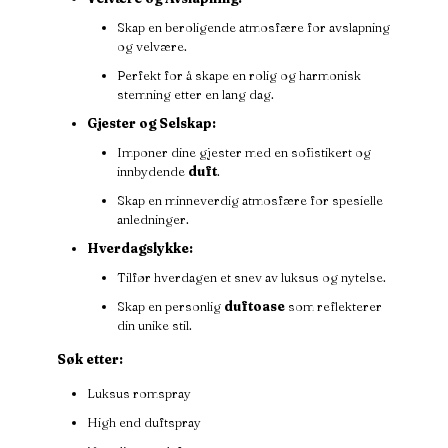
Skap en beroligende atmosfære for avslapning
og velvære.
Perfekt for å skape en rolig og harmonisk
stemning etter en lang dag.
Gjester og Selskap:
Imponer dine gjester med en sofistikert og
innbydende
duft
.
Skap en minneverdig atmosfære for spesielle
anledninger.
Hverdagslykke:
Tilfør hverdagen et snev av luksus og nytelse.
Skap en personlig
duftoase
som reflekterer
din unike stil.
Søk etter:
Luksus romspray
High end duftspray