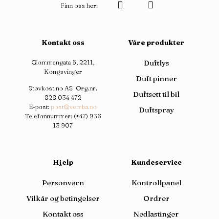
Finn oss her:
Kontakt oss
Våre produkter
Glommengata 5, 2211,
Duftlys
Kongsvinger
Duft pinner
Støvkost.no AS Org.nr.
Duftsett til bil
828 034 472
E-post:
post@vemba.no
Duftspray
Telefonnummer:
(+47) 936
13 907
Hjelp
Kundeservice
Personvern
Kontrollpanel
Vilkår og betingelser
Ordrer
Kontakt oss
Nedlastinger