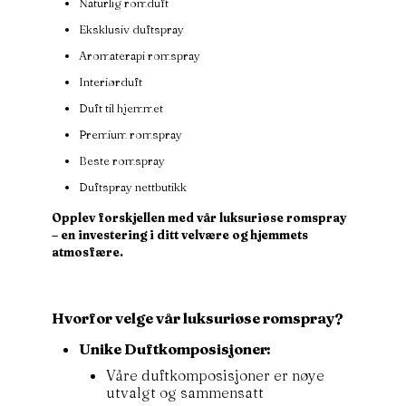
Naturlig romduft
Eksklusiv duftspray
Aromaterapi romspray
Interiørduft
Duft til hjemmet
Premium romspray
Beste romspray
Duftspray nettbutikk
Opplev forskjellen med vår luksuriøse romspray
– en investering i ditt velvære og hjemmets
atmosfære.
Hvorfor velge vår luksuriøse romspray?
Unike Duftkomposisjoner:
Våre duftkomposisjoner er nøye
utvalgt og sammensatt